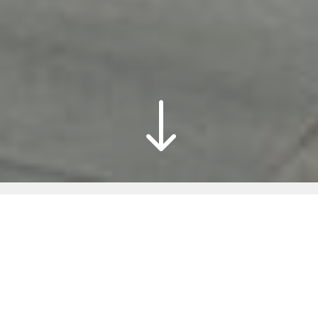
"
Volver
En Vilagrasa, nos hemos especializado en
crear espacios vivos, poniendo el foco en el
usuario final y en su experiencia,