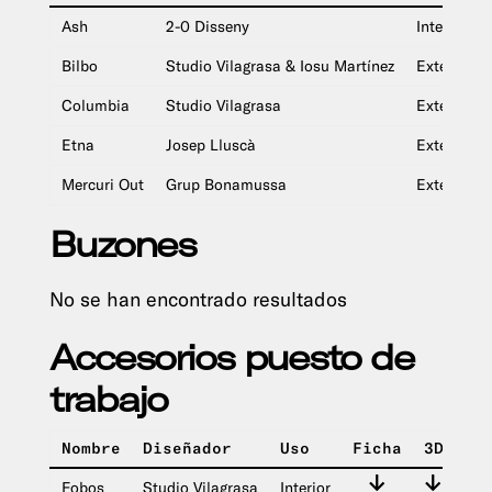
Ash
2-0 Disseny
Interior y e
Bilbo
Studio Vilagrasa & Iosu Martínez
Exterior
Columbia
Studio Vilagrasa
Exterior
Etna
Josep Lluscà
Exterior
Mercuri Out
Grup Bonamussa
Exterior
Buzones
No se han encontrado resultados
Accesorios puesto de
trabajo
Nombre
Diseñador
Uso
Ficha
3D
IM
Fobos
Studio Vilagrasa
Interior