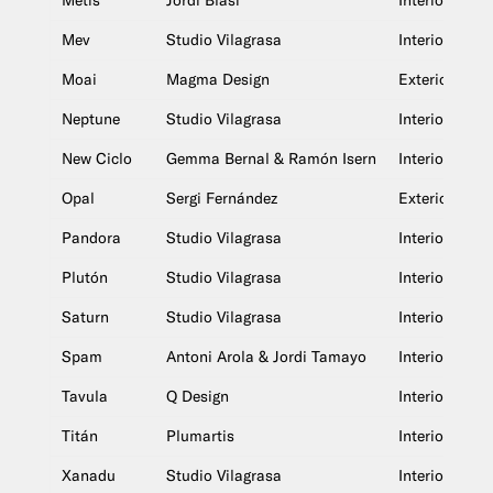
Mev
Studio Vilagrasa
Interior
Moai
Magma Design
Exterior
Neptune
Studio Vilagrasa
Interior y exte
New Ciclo
Gemma Bernal & Ramón Isern
Interior
Opal
Sergi Fernández
Exterior
Pandora
Studio Vilagrasa
Interior
Plutón
Studio Vilagrasa
Interior y exte
Saturn
Studio Vilagrasa
Interior y exte
Spam
Antoni Arola & Jordi Tamayo
Interior
Tavula
Q Design
Interior
Titán
Plumartis
Interior y exte
Xanadu
Studio Vilagrasa
Interior