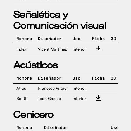
Señalética y
Comunicación visual
Nombre
Diseñador
Uso
Ficha
3D
IMG
Índex
Vicent Martínez
Interior
Acústicos
Nombre
Diseñador
Uso
Ficha
3D
IMG
Atlas
Francesc Vilaró
Interior
Booth
Joan Gaspar
Interior
Cenicero
Nombre
Diseñador
Uso