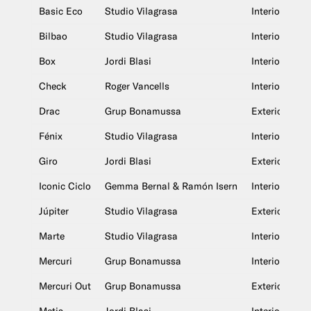
Basic Eco
Studio Vilagrasa
Interior
Bilbao
Studio Vilagrasa
Interior y exte
Box
Jordi Blasi
Interior
Check
Roger Vancells
Interior
Drac
Grup Bonamussa
Exterior
Fénix
Studio Vilagrasa
Interior
Giro
Jordi Blasi
Exterior
Iconic Ciclo
Gemma Bernal & Ramón Isern
Interior
Júpiter
Studio Vilagrasa
Exterior
Marte
Studio Vilagrasa
Interior y exte
Mercuri
Grup Bonamussa
Interior
Mercuri Out
Grup Bonamussa
Exterior
Metis
Jordi Blasi
Interior