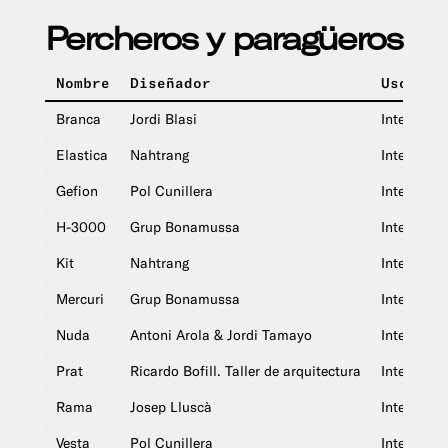
Percheros y paragüeros
Nombre
Diseñador
Uso
Branca
Jordi Blasi
Interior
Elastica
Nahtrang
Interior
Gefion
Pol Cunillera
Interior
H-3000
Grup Bonamussa
Interior
Kit
Nahtrang
Interior
Mercuri
Grup Bonamussa
Interior
Nuda
Antoni Arola & Jordi Tamayo
Interior
Prat
Ricardo Bofill. Taller de arquitectura
Interior
Rama
Josep Lluscà
Interior
Vesta
Pol Cunillera
Interior