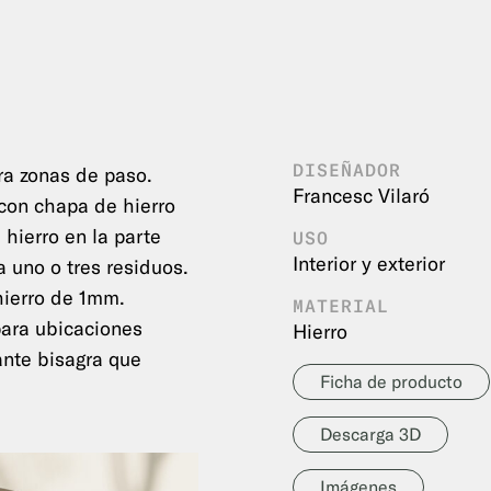
DISEÑADOR
ra zonas de paso.
Francesc Vilaró
con chapa de hierro
 hierro en la parte
USO
Interior y exterior
a uno o tres residuos.
hierro de 1mm.
MATERIAL
para ubicaciones
Hierro
ante bisagra que
Ficha de producto
Descarga 3D
Imágenes