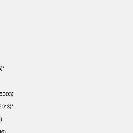
)*
 5003)
6013)*
)
16)