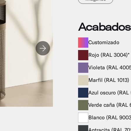
Acabados
Customizado
Rojo (RAL 3004)*
Violeta (RAL 4005
Marfil (RAL 1013)
Azul oscuro (RAL
Verde caña (RAL 
Blanco (RAL 9003
Antracita (RAL 70