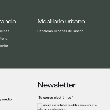
tancia
Mobiliario urbano
ficinas
Papeleras Urbanas de Diseño
terior
terior
Newsletter
 y medio
Acepto que se traten mis datos para atender la
solicitud de información.