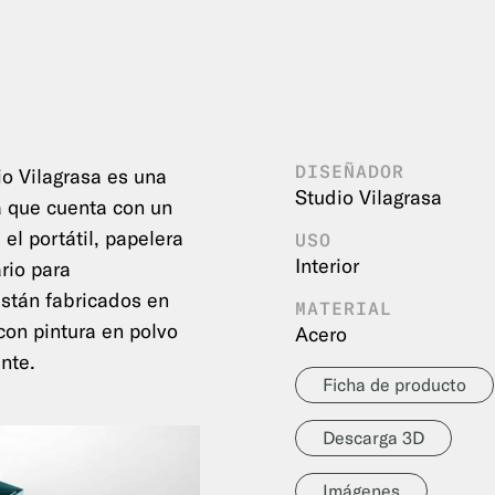
DISEÑADOR
o Vilagrasa es una
Studio Vilagrasa
 que cuenta con un
el portátil, papelera
USO
Interior
rio para
Están fabricados en
MATERIAL
con pintura en polvo
Acero
nte.
Ficha de producto
Descarga 3D
Imágenes