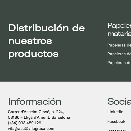
Papeler
Distribución de
materia
nuestros
Papeleras de 
productos
Papeleras de
Papeleras de
Información
Socia
Carrer d'Anselm Clavé, n. 224,
Linkedin
08186 – Lliçà d'Amunt, Barcelona
Facebook
(+34) 933 459 129
vilagrasa@vilagrasa.com
Instagram