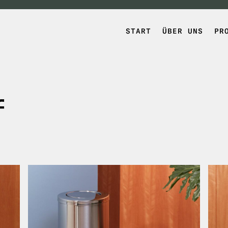
START
ÜBER UNS
PR
f