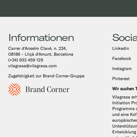
Informationen
Socia
Carrer d'Anselm Clavé, n. 224,
Linkedin
08186 – Lliçà d'Amunt, Barcelona
Facebook
(+34) 933 459 129
vilagrasa@vilagrasa.com
Instagram
Zugehörigkeit zur Brand Corner-Gruppe
Pinterest
Wir suchen T
Vilagrasa er
Initiation 
Programms d
und eine Ko
europäische
Unterstützun
Entwicklung