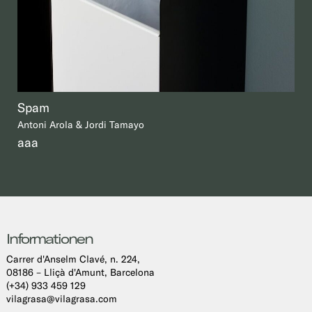
Spam
Antoni Arola & Jordi Tamayo
aaa
Informationen
Carrer d'Anselm Clavé, n. 224,
08186 – Lliçà d'Amunt, Barcelona
(+34) 933 459 129
vilagrasa@vilagrasa.com