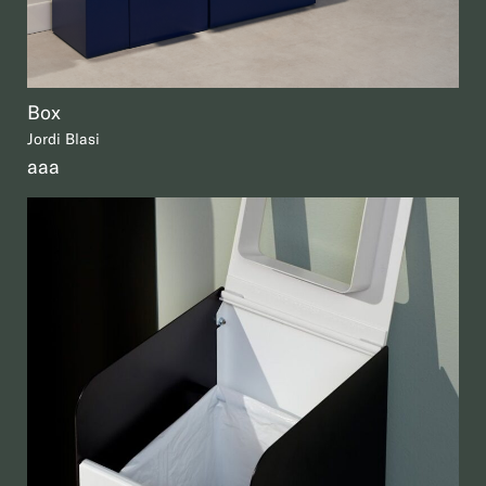
Box
Jordi Blasi
aaa