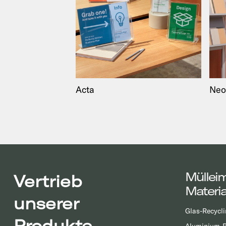
Acta
Ne
Müllei
Vertrieb
Materia
unserer
Glas-Recycli
Produkte