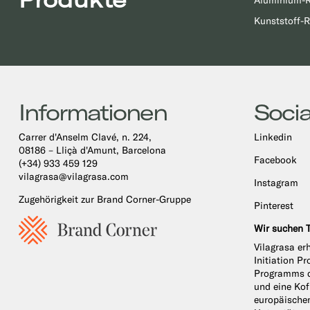
Aluminium-R
Kunststoff-R
Informationen
Socia
Carrer d'Anselm Clavé, n. 224,
Linkedin
08186 – Lliçà d'Amunt, Barcelona
Facebook
(+34) 933 459 129
vilagrasa@vilagrasa.com
Instagram
Zugehörigkeit zur Brand Corner-Gruppe
Pinterest
Wir suchen T
Vilagrasa er
Initiation 
Programms d
und eine Ko
europäische