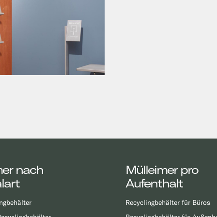
o
mer nach
Mülleimer pro
lart
Aufenthalt
ngbehälter
Recyclingbehälter für Büros