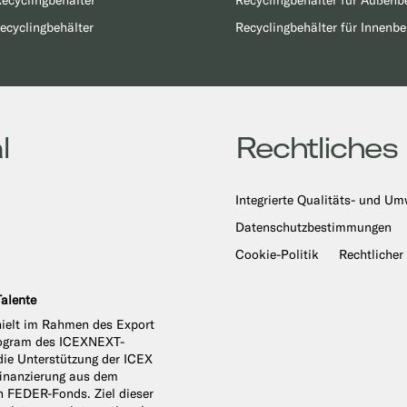
ecyclingbehälter
Recyclingbehälter für Außenb
ecyclingbehälter
Recyclingbehälter für Innenbe
l
Rechtliches
Integrierte Qualitäts- und Um
Datenschutzbestimmungen
Cookie-Politik
Rechtlicher
alente
hielt im Rahmen des Export
Program des ICEXNEXT-
ie Unterstützung der ICEX
finanzierung aus dem
n FEDER-Fonds. Ziel dieser