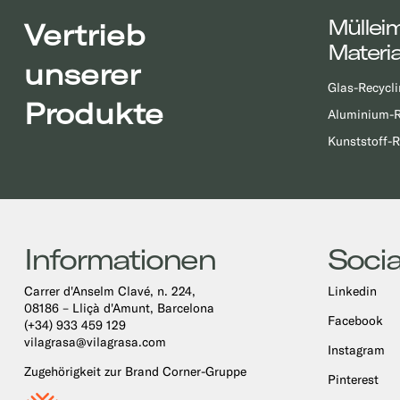
Müllei
Vertrieb
Materia
unserer
Glas-Recycli
Produkte
Aluminium-R
Kunststoff-R
Informationen
Socia
Carrer d'Anselm Clavé, n. 224,
Linkedin
08186 – Lliçà d'Amunt, Barcelona
Facebook
(+34) 933 459 129
vilagrasa@vilagrasa.com
Instagram
Zugehörigkeit zur Brand Corner-Gruppe
Pinterest