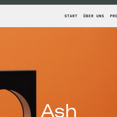
START
ÜBER UNS
PR
Ash