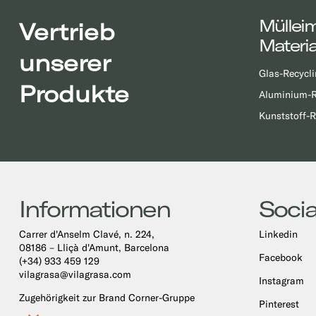
Müllei
Vertrieb
Materia
unserer
Glas-Recycli
Produkte
Aluminium-R
Kunststoff-R
Informationen
Socia
Carrer d'Anselm Clavé, n. 224,
Linkedin
08186 – Lliçà d'Amunt, Barcelona
Facebook
(+34) 933 459 129
vilagrasa@vilagrasa.com
Instagram
Zugehörigkeit zur Brand Corner-Gruppe
Pinterest