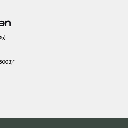
en
05)
5003)*