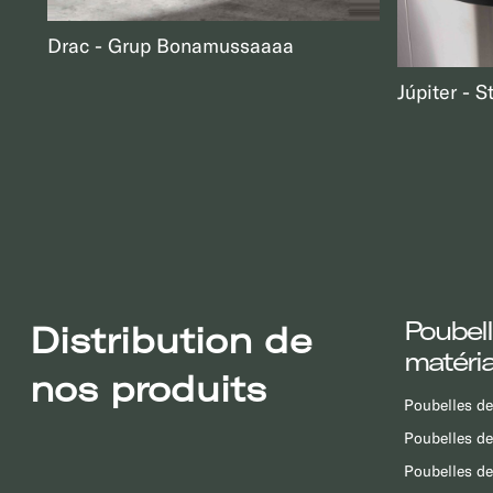
Drac
Grup Bonamussa
aaa
Júpiter
S
Poubell
Distribution de
matéri
nos produits
Poubelles de
Poubelles de
Poubelles de