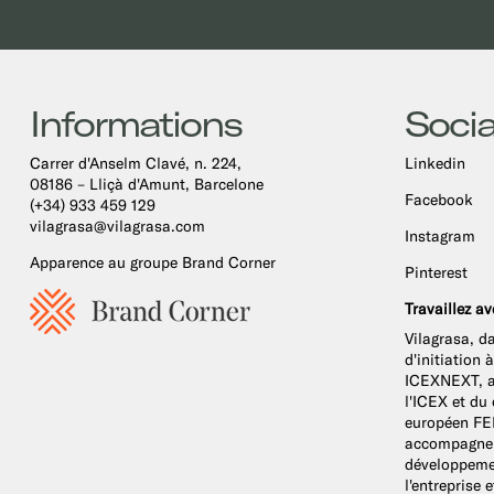
Informations
Socia
Carrer d'Anselm Clavé, n. 224,
Linkedin
08186 – Lliçà d'Amunt, Barcelone
Facebook
(+34) 933 459 129
vilagrasa@vilagrasa.com
Instagram
Apparence au groupe Brand Corner
Pinterest
Travaillez a
Vilagrasa, d
d'initiation
ICEXNEXT, a 
l'ICEX et du
européen FED
accompagnem
développemen
l'entreprise