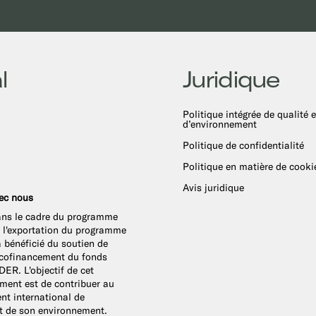
l
Juridique
Politique intégrée de qualité e
d’environnement
Politique de confidentialité
Politique en matière de cooki
Avis juridique
vec nous
ans le cadre du programme
 à l'exportation du programme
bénéficié du soutien de
 cofinancement du fonds
ER. L'objectif de cet
ent est de contribuer au
t international de
 et de son environnement.