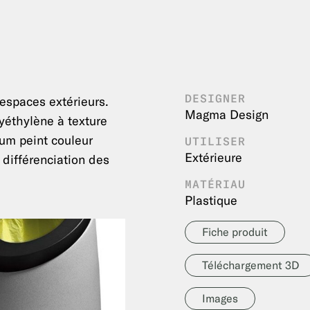
DESIGNER
espaces extérieurs.
Magma Design
yéthylène à texture
um peint couleur
UTILISER
Extérieure
 différenciation des
MATÉRIAU
Plastique
Fiche produit
Téléchargement 3D
Images