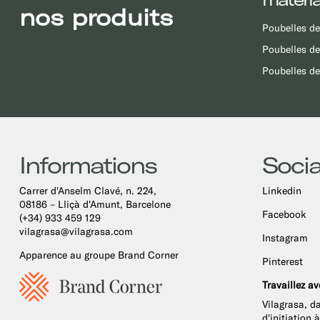
nos produits
Poubelles de
Poubelles de
Poubelles de
Informations
Socia
Carrer d'Anselm Clavé, n. 224,
Linkedin
08186 – Lliçà d'Amunt, Barcelone
Facebook
(+34) 933 459 129
vilagrasa@vilagrasa.com
Instagram
Apparence au groupe Brand Corner
Pinterest
Travaillez a
Vilagrasa, d
d'initiation